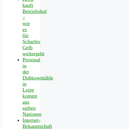
kauft
Betriebshof
–
wie
es
für
Scharfes
Gelb
weitergeht
Personal
in
der
Dubkowmühle
in
Leipe
kommt
aus
sieben
Nationen
Internet-
Bekanntschaft