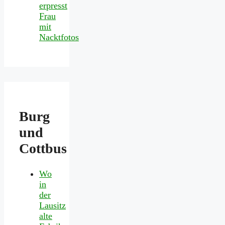
erpresst
Frau
mit
Nacktfotos
Burg
und
Cottbus
Wo
in
der
Lausitz
alte