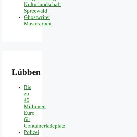
Kulturlandschaft
Spreewald
Ghostwriter
Masterarbeit
Lübben
Bis
zu
45
Millionen
Euro
für
Containerladeplatz
Polizei