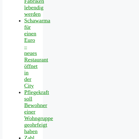
Fabriken
lebendig
werden
Schawarma
für
einen
Euro
–
neues
Restaurant
öffnet
in
der
City
Pflegekraft
soll
Bewohner
einer
Wohngruppe
geohrfeigt
haben
Zahl