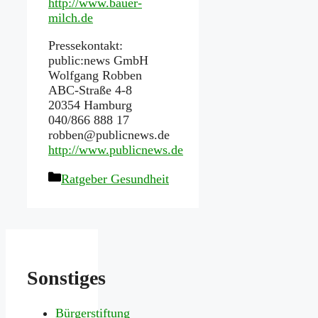
http://www.bauer-
milch.de
Pressekontakt:
public:news GmbH
Wolfgang Robben
ABC-Straße 4-8
20354 Hamburg
040/866 888 17
robben@publicnews.de
http://www.publicnews.de
Kategorien
Ratgeber Gesundheit
Sonstiges
Bürgerstiftung