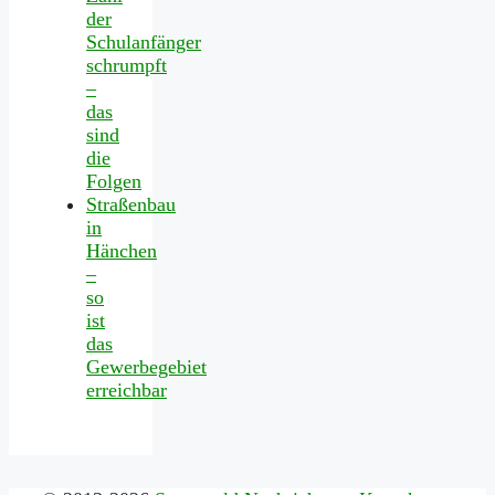
der
Schulanfänger
schrumpft
–
das
sind
die
Folgen
Straßenbau
in
Hänchen
–
so
ist
das
Gewerbegebiet
erreichbar