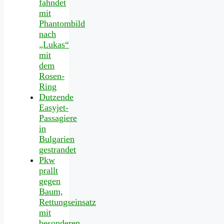
fahndet
mit
Phantombild
nach
„Lukas“
mit
dem
Rosen-
Ring
Dutzende
Easyjet-
Passagiere
in
Bulgarien
gestrandet
Pkw
prallt
gegen
Baum,
Rettungseinsatz
mit
besonderen