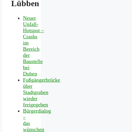
Lübben
Neuer
Unfall-
Hotspot –
Crashs
im
Bereich
der
Baustelle
bei
Duben
Fußgängerbrücke
über
Stadtgraben
wieder
freigegeben
Bürgerdialog
–
das
wünschen