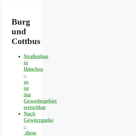
Burg
und
Cottbus
Straßenbau
in
Hänchen
–
so
ist
das
Gewerbegebiet
erreichbar
Nach
Gewürzgurke
–
diese