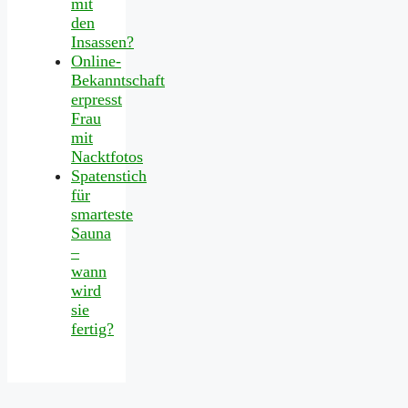
mit
den
Insassen?
Online-
Bekanntschaft
erpresst
Frau
mit
Nacktfotos
Spatenstich
für
smarteste
Sauna
–
wann
wird
sie
fertig?