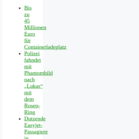
Bis
zu
45
Millionen
Euro
für
Containerladeplatz
Polizei
fahndet
mit
Phantombild
nach
„Lukas“
mit
dem
Rosen-
Ring
Dutzende
Easyjet-
Passagiere
in