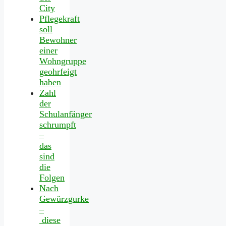
City
Pflegekraft
soll
Bewohner
einer
Wohngruppe
geohrfeigt
haben
Zahl
der
Schulanfänger
schrumpft
–
das
sind
die
Folgen
Nach
Gewürzgurke
–
diese