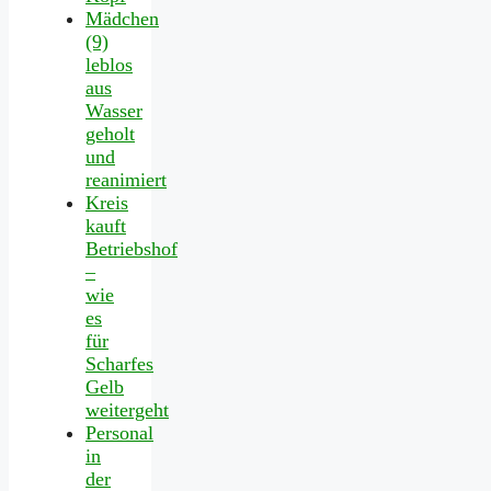
Mädchen
(9)
leblos
aus
Wasser
geholt
und
reanimiert
Kreis
kauft
Betriebshof
–
wie
es
für
Scharfes
Gelb
weitergeht
Personal
in
der