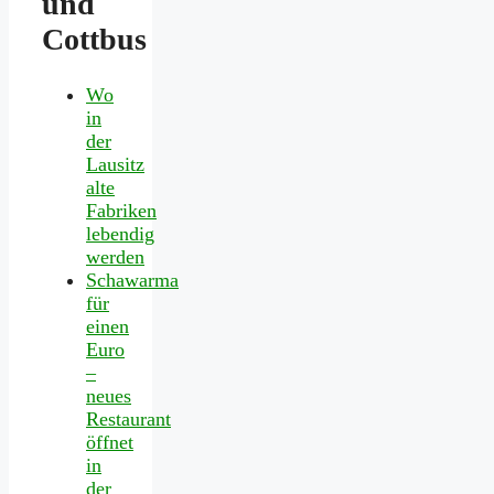
und
Cottbus
Wo
in
der
Lausitz
alte
Fabriken
lebendig
werden
Schawarma
für
einen
Euro
–
neues
Restaurant
öffnet
in
der