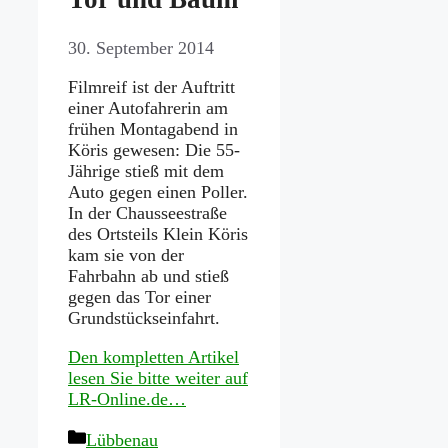
30. September 2014
Filmreif ist der Auftritt
einer Autofahrerin am
frühen Montagabend in
Köris gewesen: Die 55-
Jährige stieß mit dem
Auto gegen einen Poller.
In der Chausseestraße
des Ortsteils Klein Köris
kam sie von der
Fahrbahn ab und stieß
gegen das Tor einer
Grundstückseinfahrt.
Den kompletten Artikel
lesen Sie bitte weiter auf
LR-Online.de…
Kategorien
Lübbenau