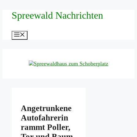
Zum
Spreewald Nachrichten
Inhalt
springen
Menü
Angetrunkene
Autofahrerin
rammt Poller,
Tor und Baum