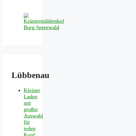
Lübbenau
Kleiner
Laden
mit
großer
Auswahl
für
jeden
Kopf