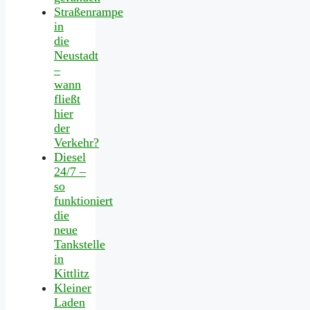
Straßenrampe
in
die
Neustadt
–
wann
fließt
hier
der
Verkehr?
Diesel
24/7 –
so
funktioniert
die
neue
Tankstelle
in
Kittlitz
Kleiner
Laden