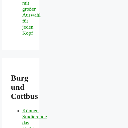
mit
großer
Auswahl
für
jeden
Kopf
Burg
und
Cottbus
Können
Studierende
das