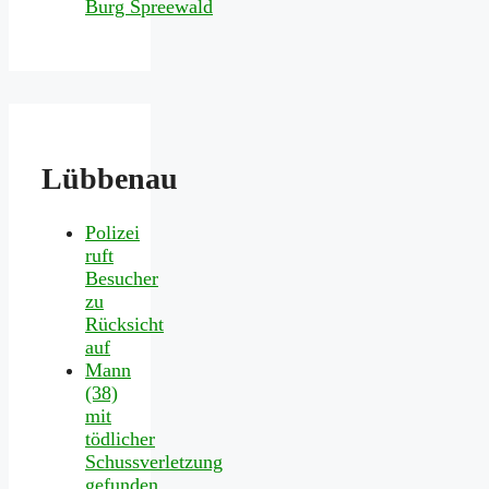
Lübbenau
Polizei
ruft
Besucher
zu
Rücksicht
auf
Mann
(38)
mit
tödlicher
Schussverletzung
gefunden