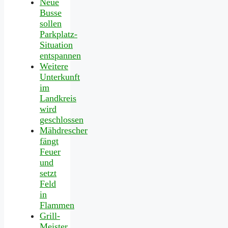
Neue
Busse
sollen
Parkplatz-
Situation
entspannen
Weitere
Unterkunft
im
Landkreis
wird
geschlossen
Mähdrescher
fängt
Feuer
und
setzt
Feld
in
Flammen
Grill-
Meister