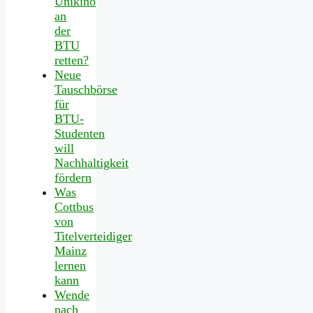
Unikino
an
der
BTU
retten?
Neue
Tauschbörse
für
BTU-
Studenten
will
Nachhaltigkeit
fördern
Was
Cottbus
von
Titelverteidiger
Mainz
lernen
kann
Wende
nach