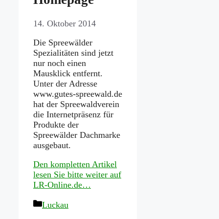
14. Oktober 2014
Die Spreewälder
Spezialitäten sind jetzt
nur noch einen
Mausklick entfernt.
Unter der Adresse
www.gutes-spreewald.de
hat der Spreewaldverein
die Internetpräsenz für
Produkte der
Spreewälder Dachmarke
ausgebaut.
Den kompletten Artikel
lesen Sie bitte weiter auf
LR-Online.de…
Kategorien
Luckau