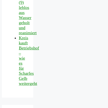
(9)
leblos
aus
Wasser
geholt
und
reanimiert
Kreis
kauft
Betriebshof
–
wie
es
für
Scharfes
Gelb
weitergeht