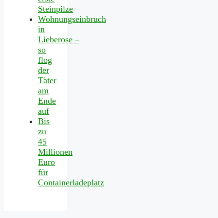
Steinpilze
Wohnungseinbruch
in
Lieberose –
so
flog
der
Täter
am
Ende
auf
Bis
zu
45
Millionen
Euro
für
Containerladeplatz