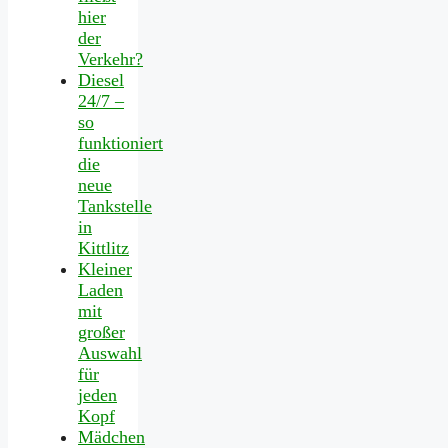
hier
der
Verkehr?
Diesel
24/7 –
so
funktioniert
die
neue
Tankstelle
in
Kittlitz
Kleiner
Laden
mit
großer
Auswahl
für
jeden
Kopf
Mädchen