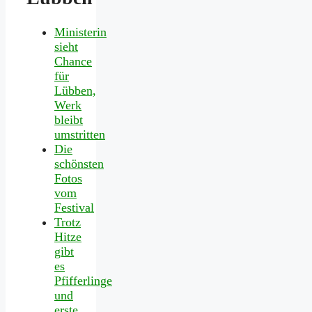
Ministerin
sieht
Chance
für
Lübben,
Werk
bleibt
umstritten
Die
schönsten
Fotos
vom
Festival
Trotz
Hitze
gibt
es
Pfifferlinge
und
erste