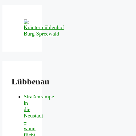
Lübbenau
Straßenrampe
in
die
Neustadt
–
wann
fließt