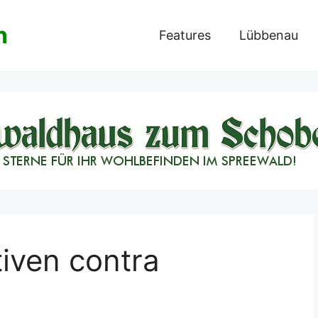
n
Features
Lübbenau
tiven contra