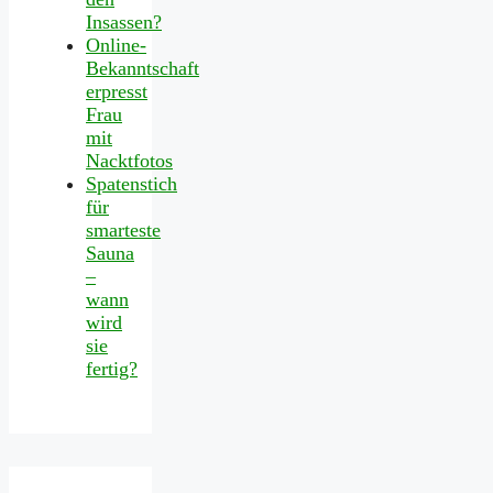
Insassen?
Online-
Bekanntschaft
erpresst
Frau
mit
Nacktfotos
Spatenstich
für
smarteste
Sauna
–
wann
wird
sie
fertig?