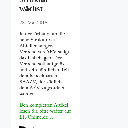
wächst
23. Mai 2015
In der Debatte um die
neue Struktur des
Abfallentsorger-
Verbandes KAEV steigt
das Unbehagen. Der
Verband soll aufgelöst
und sein nördlicher Teil
dem benachbarten
SBAZV, der südliche
dem AEV zugeordnet
werden.
Den kompletten Artikel
lesen Sie bitte weiter auf
LR-Online.de…
Kategorien