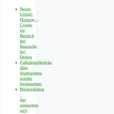
Neuer
Unfall-
Hotspot –
Crashs
im
Bereich
der
Baustelle
bei
Duben
Fußgängerbrücke
über
Stadtgraben
wieder
freigegeben
Bürgerdialog
–
das
wünschen
sich