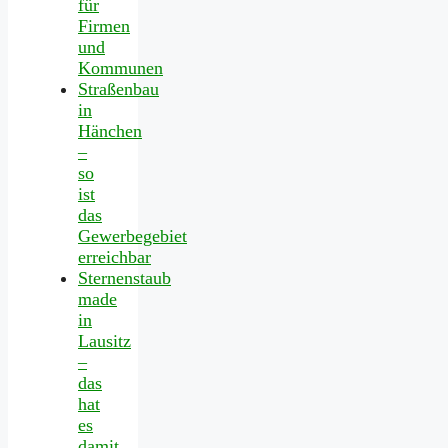
für
Firmen
und
Kommunen
Straßenbau
in
Hänchen
–
so
ist
das
Gewerbegebiet
erreichbar
Sternenstaub
made
in
Lausitz
–
das
hat
es
damit