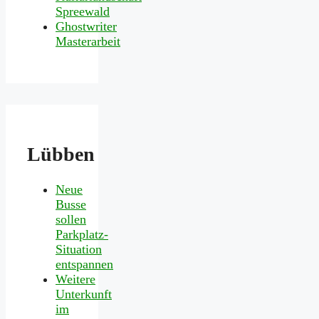
Spreewald
Ghostwriter
Masterarbeit
Lübben
Neue
Busse
sollen
Parkplatz-
Situation
entspannen
Weitere
Unterkunft
im