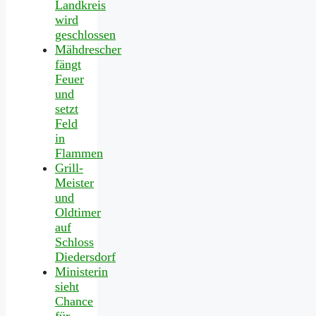
Landkreis
wird
geschlossen
Mähdrescher
fängt
Feuer
und
setzt
Feld
in
Flammen
Grill-
Meister
und
Oldtimer
auf
Schloss
Diedersdorf
Ministerin
sieht
Chance
für