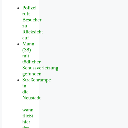
Polizei
ruft
Besucher
zu
Rücksicht
auf
Mann
(38)
mit
tödlicher
Schussverletzung
gefunden
Straßenrampe
in
die
Neustadt
–
wann
fließt
hier
der