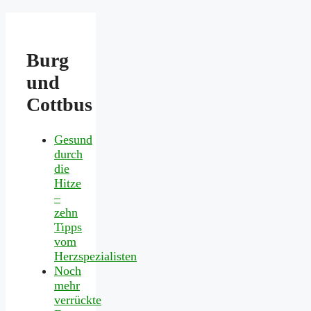
Burg
und
Cottbus
Gesund
durch
die
Hitze
–
zehn
Tipps
vom
Herzspezialisten
Noch
mehr
verrückte