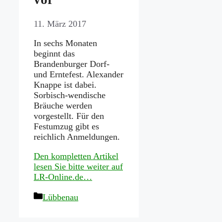
11. März 2017
In sechs Monaten
beginnt das
Brandenburger Dorf-
und Erntefest. Alexander
Knappe ist dabei.
Sorbisch-wendische
Bräuche werden
vorgestellt. Für den
Festumzug gibt es
reichlich Anmeldungen.
Den kompletten Artikel
lesen Sie bitte weiter auf
LR-Online.de…
Kategorien
Lübbenau