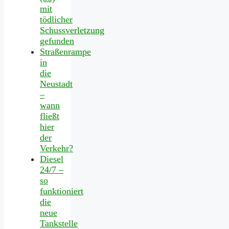
mit
tödlicher
Schussverletzung
gefunden
Straßenrampe
in
die
Neustadt
–
wann
fließt
hier
der
Verkehr?
Diesel
24/7 –
so
funktioniert
die
neue
Tankstelle