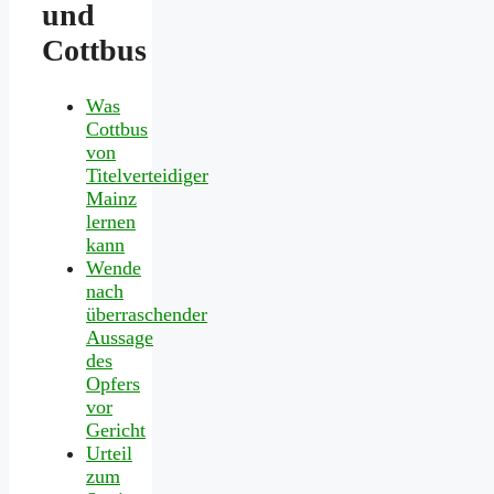
und
Cottbus
Was
Cottbus
von
Titelverteidiger
Mainz
lernen
kann
Wende
nach
überraschender
Aussage
des
Opfers
vor
Gericht
Urteil
zum