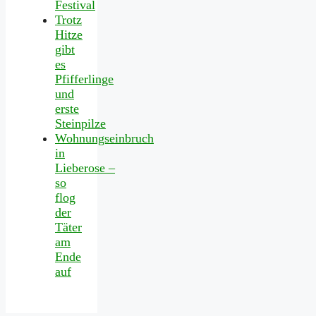
Festival
Trotz
Hitze
gibt
es
Pfifferlinge
und
erste
Steinpilze
Wohnungseinbruch
in
Lieberose –
so
flog
der
Täter
am
Ende
auf