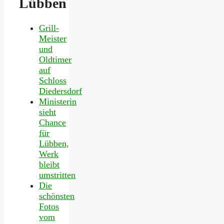
Lübben
Grill-
Meister
und
Oldtimer
auf
Schloss
Diedersdorf
Ministerin
sieht
Chance
für
Lübben,
Werk
bleibt
umstritten
Die
schönsten
Fotos
vom