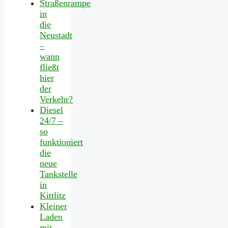
Straßenrampe
in
die
Neustadt
–
wann
fließt
hier
der
Verkehr?
Diesel
24/7 –
so
funktioniert
die
neue
Tankstelle
in
Kittlitz
Kleiner
Laden
mit