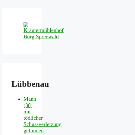
Lübbenau
Mann
(38)
mit
tödlicher
Schussverletzung
gefunden