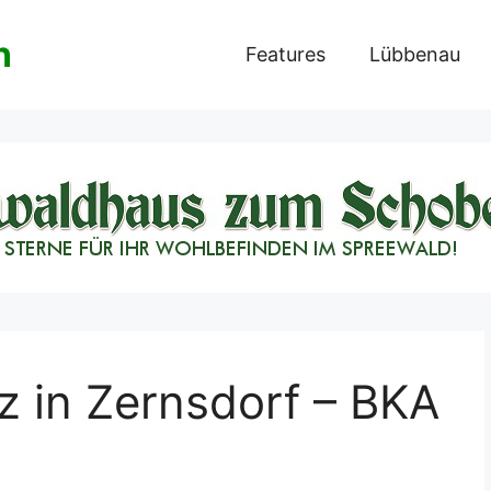
n
Features
Lübbenau
tz in Zernsdorf – BKA