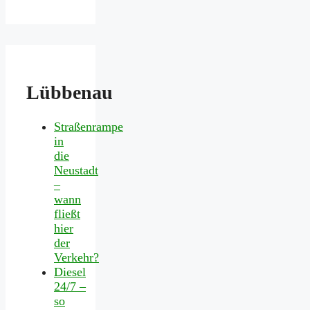
Lübbenau
Straßenrampe
in
die
Neustadt
–
wann
fließt
hier
der
Verkehr?
Diesel
24/7 –
so