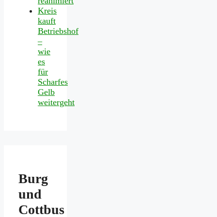
reanimiert
Kreis
kauft
Betriebshof
–
wie
es
für
Scharfes
Gelb
weitergeht
Burg
und
Cottbus