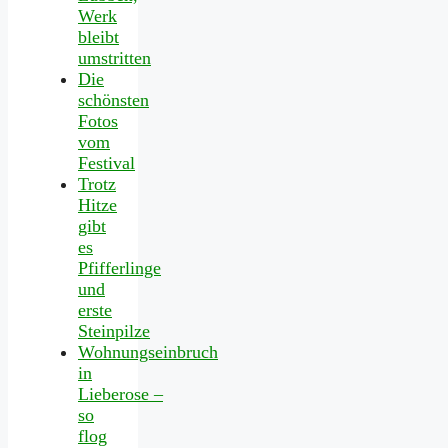
Werk
bleibt
umstritten
Die
schönsten
Fotos
vom
Festival
Trotz
Hitze
gibt
es
Pfifferlinge
und
erste
Steinpilze
Wohnungseinbruch
in
Lieberose –
so
flog