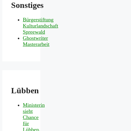
Sonstiges
Bürgerstiftung
Kulturlandschaft
Spreewald
Ghostwriter
Masterarbeit
Lübben
Ministerin
sieht
Chance
für
Lübben,