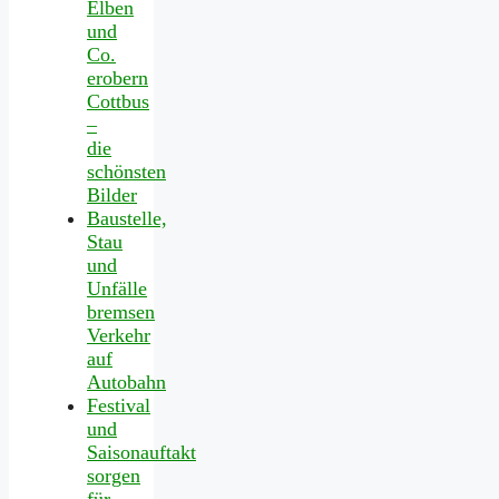
Elben
und
Co.
erobern
Cottbus
–
die
schönsten
Bilder
Baustelle,
Stau
und
Unfälle
bremsen
Verkehr
auf
Autobahn
Festival
und
Saisonauftakt
sorgen
für