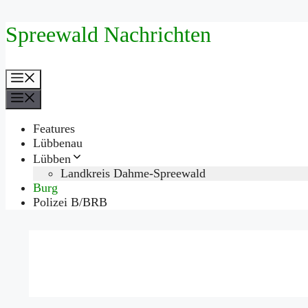
Zum
Spreewald Nachrichten
Inhalt
springen
Menü
Menü
Features
Lübbenau
Lübben
Landkreis Dahme-Spreewald
Burg
Polizei B/BRB