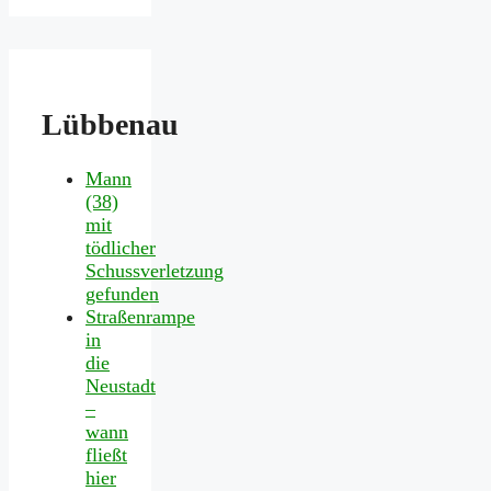
Lübbenau
Mann
(38)
mit
tödlicher
Schussverletzung
gefunden
Straßenrampe
in
die
Neustadt
–
wann
fließt
hier