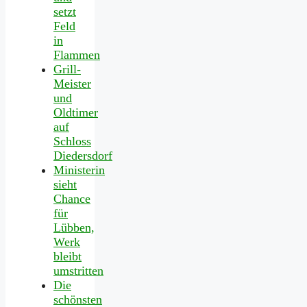
setzt
Feld
in
Flammen
Grill-
Meister
und
Oldtimer
auf
Schloss
Diedersdorf
Ministerin
sieht
Chance
für
Lübben,
Werk
bleibt
umstritten
Die
schönsten