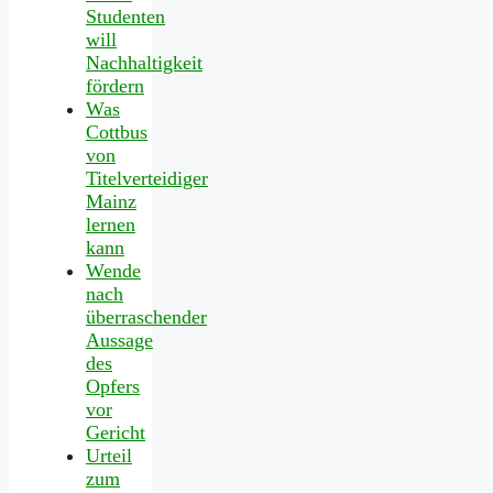
Studenten
will
Nachhaltigkeit
fördern
Was
Cottbus
von
Titelverteidiger
Mainz
lernen
kann
Wende
nach
überraschender
Aussage
des
Opfers
vor
Gericht
Urteil
zum