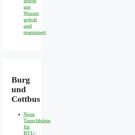
leblos
aus
Wasser
geholt
und
reanimiert
Burg
und
Cottbus
Neue
Tauschbörse
für
BTU-