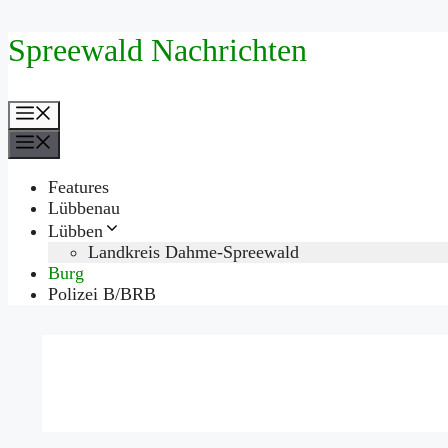
Zum
Spreewald Nachrichten
Inhalt
springen
Menü
Menü
Features
Lübbenau
Lübben
Landkreis Dahme-Spreewald
Burg
Polizei B/BRB