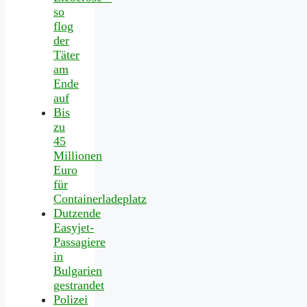
so
flog
der
Täter
am
Ende
auf
Bis
zu
45
Millionen
Euro
für
Containerladeplatz
Dutzende
Easyjet-
Passagiere
in
Bulgarien
gestrandet
Polizei