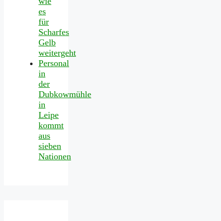
wie
es
für
Scharfes
Gelb
weitergeht
Personal
in
der
Dubkowmühle
in
Leipe
kommt
aus
sieben
Nationen