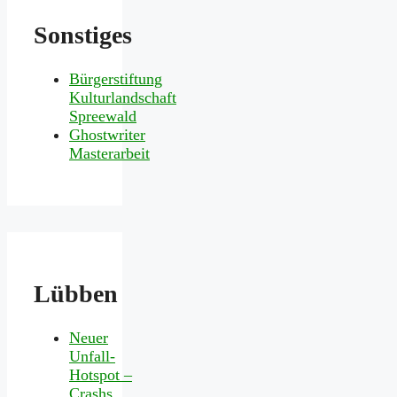
Sonstiges
Bürgerstiftung
Kulturlandschaft
Spreewald
Ghostwriter
Masterarbeit
Lübben
Neuer
Unfall-
Hotspot –
Crashs