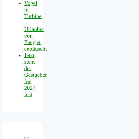
Vogel
in
Turbine
–
Urlauber
von
Easyjet
enttäuscht
Jetzt
steht
der
Gastgeber
für
2027
fest