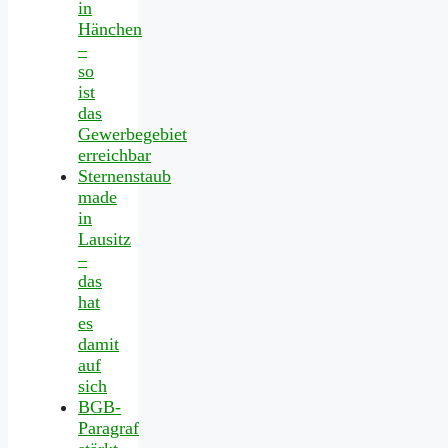
in
Hänchen
–
so
ist
das
Gewerbegebiet
erreichbar
Sternenstaub
made
in
Lausitz
–
das
hat
es
damit
auf
sich
BGB-
Paragraf