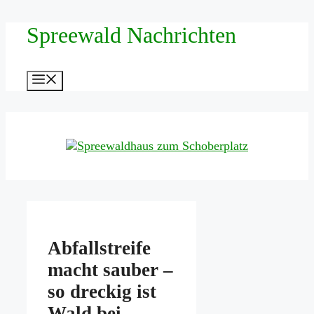
Zum
Spreewald Nachrichten
Inhalt
springen
Menü
Abfallstreife
macht sauber –
so dreckig ist
Wald bei