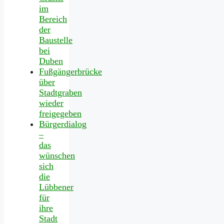
im
Bereich
der
Baustelle
bei
Duben
Fußgängerbrücke
über
Stadtgraben
wieder
freigegeben
Bürgerdialog
–
das
wünschen
sich
die
Lübbener
für
ihre
Stadt