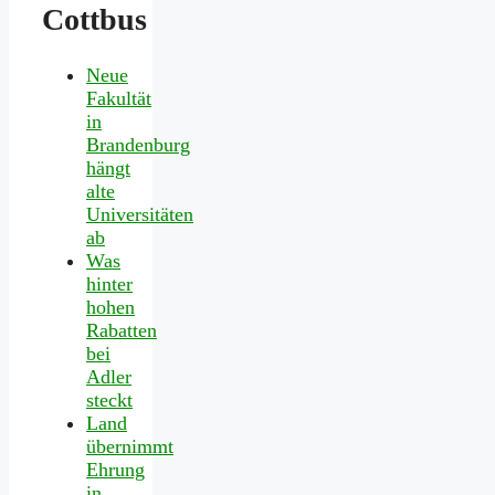
Cottbus
Neue
Fakultät
in
Brandenburg
hängt
alte
Universitäten
ab
Was
hinter
hohen
Rabatten
bei
Adler
steckt
Land
übernimmt
Ehrung
in