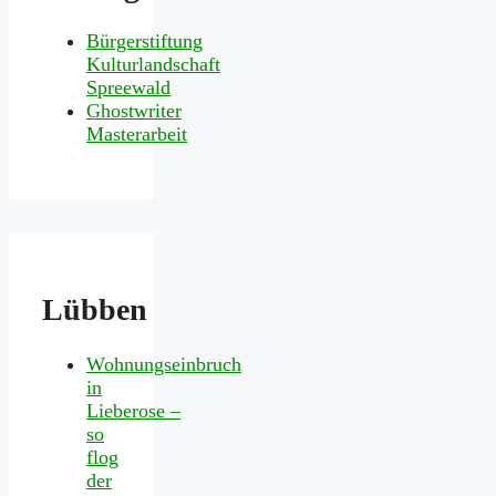
Bürgerstiftung
Kulturlandschaft
Spreewald
Ghostwriter
Masterarbeit
Lübben
Wohnungseinbruch
in
Lieberose –
so
flog
der