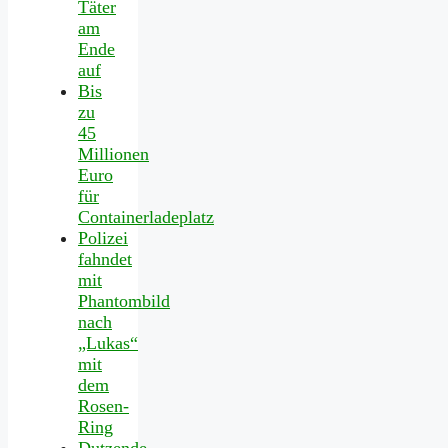
Täter
am
Ende
auf
Bis
zu
45
Millionen
Euro
für
Containerladeplatz
Polizei
fahndet
mit
Phantombild
nach
„Lukas“
mit
dem
Rosen-
Ring
Dutzende