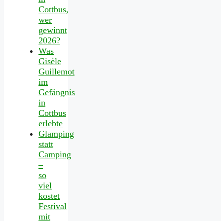
Cottbus,
wer
gewinnt
2026?
Was
Gisèle
Guillemot
im
Gefängnis
in
Cottbus
erlebte
Glamping
statt
Camping
–
so
viel
kostet
Festival
mit