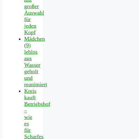
großer
Auswahl
für
jeden
Kopf
Mädchen
(9)
leblos
aus
Wasser
geholt
und
reanimiert
Kreis
kauft
Betriebshof
–
wie
es
für
Scharfes