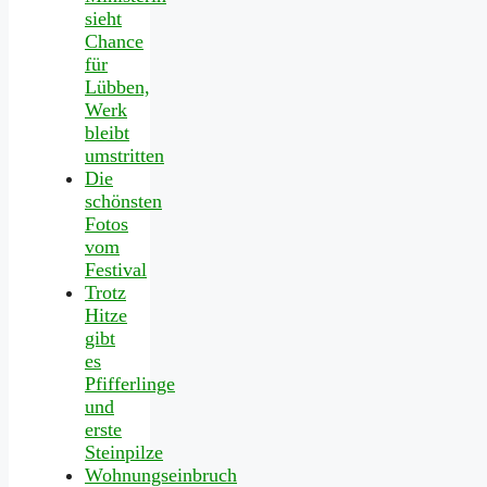
sieht
Chance
für
Lübben,
Werk
bleibt
umstritten
Die
schönsten
Fotos
vom
Festival
Trotz
Hitze
gibt
es
Pfifferlinge
und
erste
Steinpilze
Wohnungseinbruch