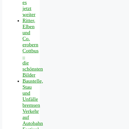
es
jetzt
weiter
Ritter,
Elben
und
Co.
erobern
Cottbus
–
die
schönsten
Bilder
Baustelle,
Stau
und
Unfälle
bremsen
Verkehr
auf
Autobahn