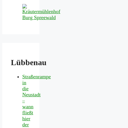
Lübbenau
Straßenrampe
in
die
Neustadt
–
wann
fließt
hier
der