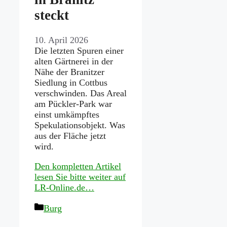
steckt
10. April 2026
Die letzten Spuren einer
alten Gärtnerei in der
Nähe der Branitzer
Siedlung in Cottbus
verschwinden. Das Areal
am Pückler-Park war
einst umkämpftes
Spekulationsobjekt. Was
aus der Fläche jetzt
wird.
Den kompletten Artikel
lesen Sie bitte weiter auf
LR-Online.de…
Kategorien
Burg