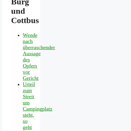
Burg
und
Cottbus
Wende
nach
überraschender
Aussage
des
Opfers
vor
Gericht
Urteil
zum
Streit
um
Campingplatz
steht,
so
geht