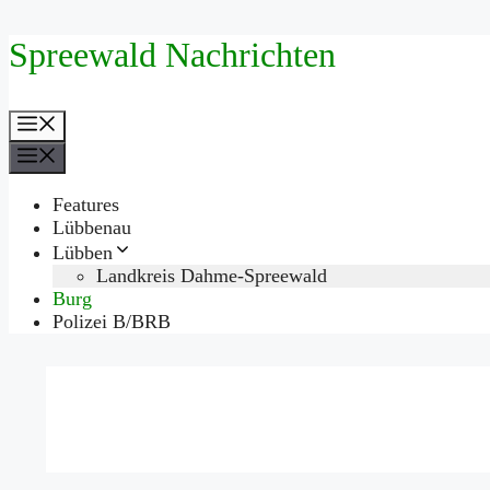
Zum
Spreewald Nachrichten
Inhalt
springen
Menü
Menü
Features
Lübbenau
Lübben
Landkreis Dahme-Spreewald
Burg
Polizei B/BRB