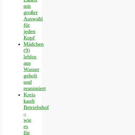
mit
großer
Auswahl
für
jeden
Kopf
Mädchen
(9)
leblos
aus
Wasser
geholt
und
reanimiert
Kreis
kauft
Betriebshof
–
wie
es
für