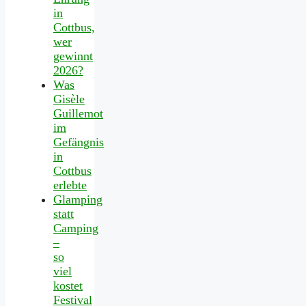
in
Cottbus,
wer
gewinnt
2026?
Was
Gisèle
Guillemot
im
Gefängnis
in
Cottbus
erlebte
Glamping
statt
Camping
–
so
viel
kostet
Festival