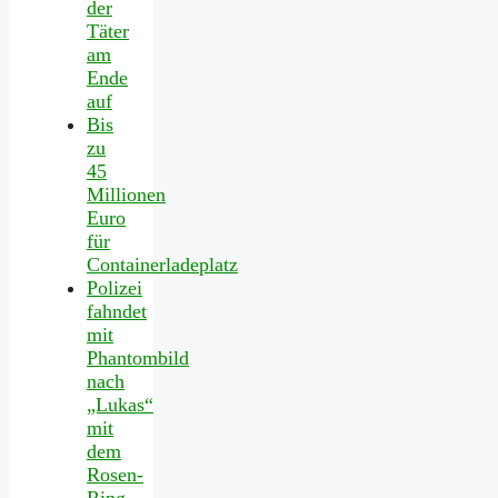
der
Täter
am
Ende
auf
Bis
zu
45
Millionen
Euro
für
Containerladeplatz
Polizei
fahndet
mit
Phantombild
nach
„Lukas“
mit
dem
Rosen-
Ring