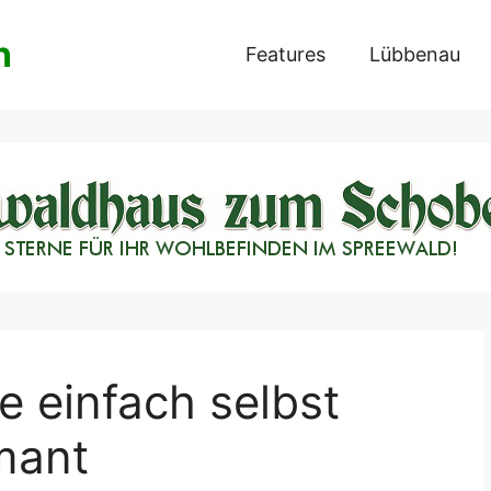
n
Features
Lübbenau
 einfach selbst
mant