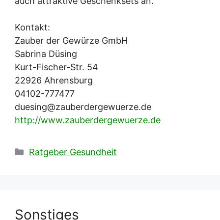
auch attraktive Geschenksets an.
Kontakt:
Zauber der Gewürze GmbH
Sabrina Düsing
Kurt-Fischer-Str. 54
22926 Ahrensburg
04102-777477
duesing@zauberdergewuerze.de
http://www.zauberdergewuerze.de
Kategorien
Ratgeber Gesundheit
Sonstiges