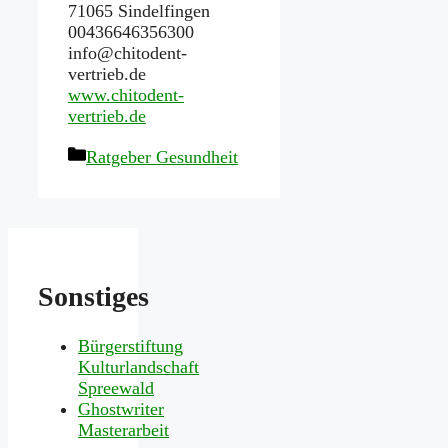
71065 Sindelfingen
00436646356300
info@chitodent-
vertrieb.de
www.chitodent-
vertrieb.de
Kategorien
Ratgeber Gesundheit
Sonstiges
Bürgerstiftung
Kulturlandschaft
Spreewald
Ghostwriter
Masterarbeit