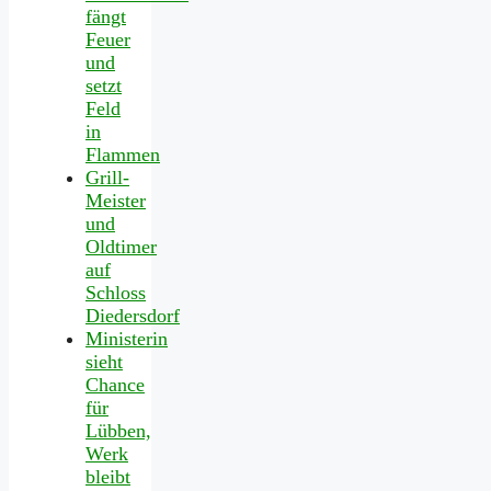
fängt
Feuer
und
setzt
Feld
in
Flammen
Grill-
Meister
und
Oldtimer
auf
Schloss
Diedersdorf
Ministerin
sieht
Chance
für
Lübben,
Werk
bleibt