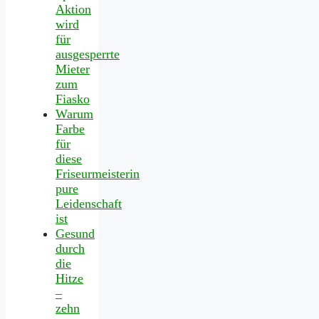
Aktion
wird
für
ausgesperrte
Mieter
zum
Fiasko
Warum
Farbe
für
diese
Friseurmeisterin
pure
Leidenschaft
ist
Gesund
durch
die
Hitze
–
zehn