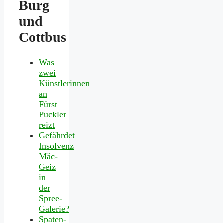
Burg
und
Cottbus
Was
zwei
Künstlerinnen
an
Fürst
Pückler
reizt
Gefährdet
Insolvenz
Mäc-
Geiz
in
der
Spree-
Galerie?
Spaten-