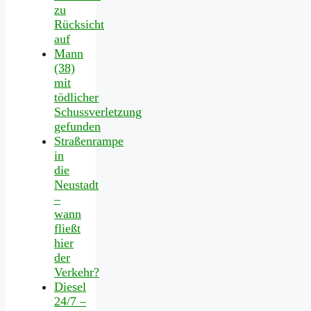
zu
Rücksicht
auf
Mann
(38)
mit
tödlicher
Schussverletzung
gefunden
Straßenrampe
in
die
Neustadt
–
wann
fließt
hier
der
Verkehr?
Diesel
24/7 –