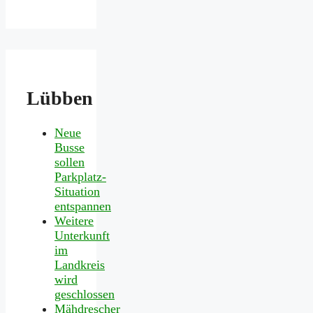
Lübben
Neue
Busse
sollen
Parkplatz-
Situation
entspannen
Weitere
Unterkunft
im
Landkreis
wird
geschlossen
Mähdrescher