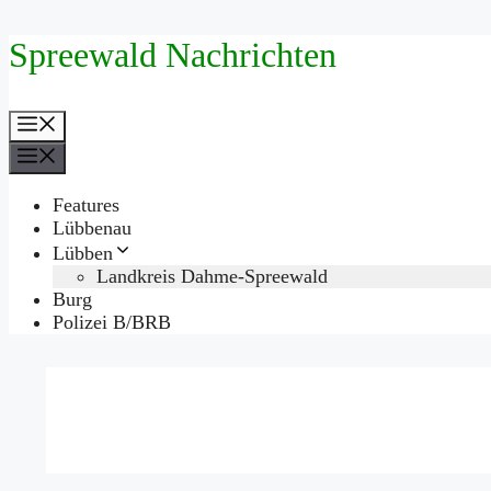
Zum
Spreewald Nachrichten
Inhalt
springen
Menü
Menü
Features
Lübbenau
Lübben
Landkreis Dahme-Spreewald
Burg
Polizei B/BRB