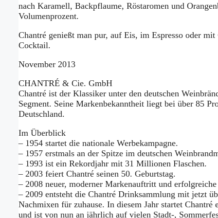
nach Karamell, Backpflaume, Röstaromen und Orangenbl
Volumenprozent.
Chantré genießt man pur, auf Eis, im Espresso oder mit
Cocktail.
November 2013
CHANTRÉ & Cie. GmbH
Chantré ist der Klassiker unter den deutschen Weinbrän
Segment. Seine Markenbekanntheit liegt bei über 85 Proz
Deutschland.
Im Überblick
– 1954 startet die nationale Werbekampagne.
– 1957 erstmals an der Spitze im deutschen Weinbrandm
– 1993 ist ein Rekordjahr mit 31 Millionen Flaschen.
– 2003 feiert Chantré seinen 50. Geburtstag.
– 2008 neuer, moderner Markenauftritt und erfolgreiche
– 2009 entsteht die Chantré Drinksammlung mit jetzt ü
Nachmixen für zuhause. In diesem Jahr startet Chantré
und ist von nun an jährlich auf vielen Stadt-, Sommerfe