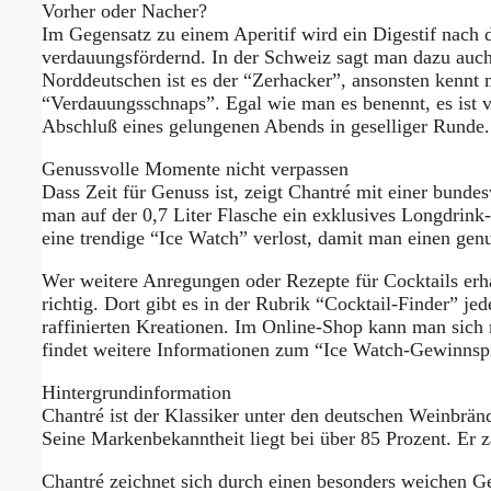
Vorher oder Nacher?
Im Gegensatz zu einem Aperitif wird ein Digestif nach d
verdauungsfördernd. In der Schweiz sagt man dazu auch
Norddeutschen ist es der “Zerhacker”, ansonsten kennt
“Verdauungsschnaps”. Egal wie man es benennt, es ist v
Abschluß eines gelungenen Abends in geselliger Runde.
Genussvolle Momente nicht verpassen
Dass Zeit für Genuss ist, zeigt Chantré mit einer bund
man auf der 0,7 Liter Flasche ein exklusives Longdrink
eine trendige “Ice Watch” verlost, damit man einen ge
Wer weitere Anregungen oder Rezepte für Cocktails erha
richtig. Dort gibt es in der Rubrik “Cocktail-Finder” j
raffinierten Kreationen. Im Online-Shop kann man sich 
findet weitere Informationen zum “Ice Watch-Gewinnspi
Hintergrundinformation
Chantré ist der Klassiker unter den deutschen Weinbrä
Seine Markenbekanntheit liegt bei über 85 Prozent. Er z
Chantré zeichnet sich durch einen besonders weichen Ge