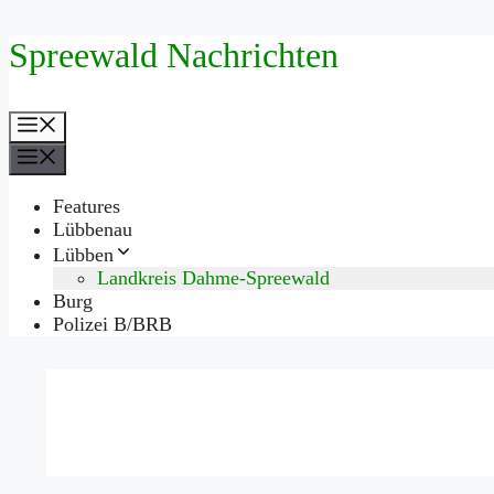
Zum
Spreewald Nachrichten
Inhalt
springen
Menü
Menü
Features
Lübbenau
Lübben
Landkreis Dahme-Spreewald
Burg
Polizei B/BRB