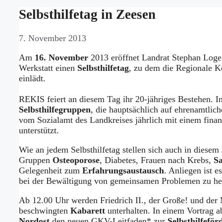
Selbsthilfetag in Zeesen
7. November 2013
Am
16. November
2013 eröffnet Landrat Stephan Loge
Werkstatt einen
Selbsthilfetag
, zu dem die Regionale Ko
einlädt.
REKIS feiert an diesem Tag ihr 20-jähriges Bestehen. 
Selbsthilfegruppen
, die hauptsächlich auf ehrenamtli
vom Sozialamt des Landkreises jährlich mit einem fina
unterstützt.
Wie an jedem Selbsthilfetag stellen sich auch in diesem
Gruppen
Osteoporose
, Diabetes, Frauen nach Krebs,
Sa
Gelegenheit zum
Erfahrungsaustausch
. Anliegen ist 
bei der Bewältigung von gemeinsamen Problemen zu he
Ab 12.00 Uhr werden Friedrich II., der Große! und de
beschwingten
Kabarett
unterhalten. In einem Vortrag a
Nordost
den neuen GKV-Leitfaden* zur
Selbsthilfefö