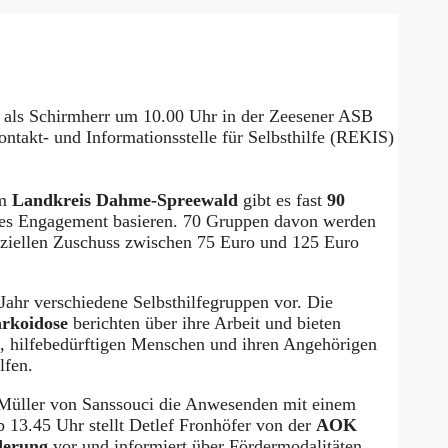
 als Schirmherr um 10.00 Uhr in der Zeesener ASB
ntakt- und Informationsstelle für Selbsthilfe (REKIS)
Im
Landkreis Dahme-Spreewald
gibt es fast
90
ches Engagement basieren. 70 Gruppen davon werden
nziellen Zuschuss zwischen 75 Euro und 125 Euro
 Jahr verschiedene Selbsthilfegruppen vor. Die
rkoidose
berichten über ihre Arbeit und bieten
es, hilfebedürftigen Menschen und ihren Angehörigen
lfen.
r Müller von Sanssouci die Anwesenden mit einem
b 13.45 Uhr stellt Detlef Fronhöfer von der
AOK
rderung
vor und informiert über Fördermodalitäten