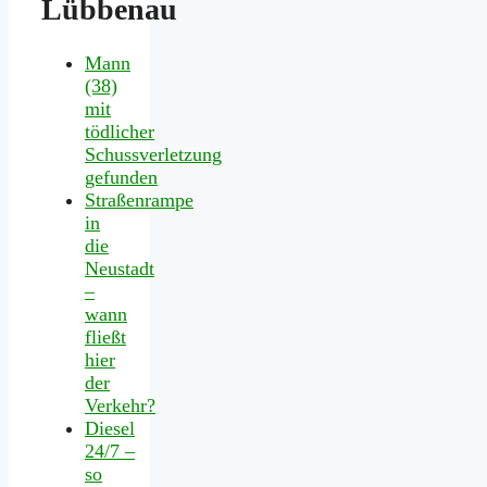
Lübbenau
Mann
(38)
mit
tödlicher
Schussverletzung
gefunden
Straßenrampe
in
die
Neustadt
–
wann
fließt
hier
der
Verkehr?
Diesel
24/7 –
so