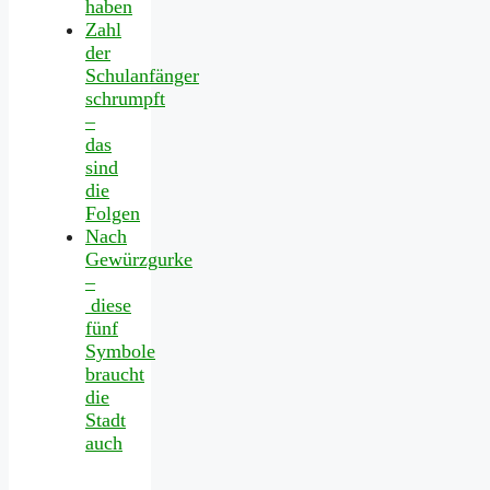
haben
Zahl
der
Schulanfänger
schrumpft
–
das
sind
die
Folgen
Nach
Gewürzgurke
–
diese
fünf
Symbole
braucht
die
Stadt
auch