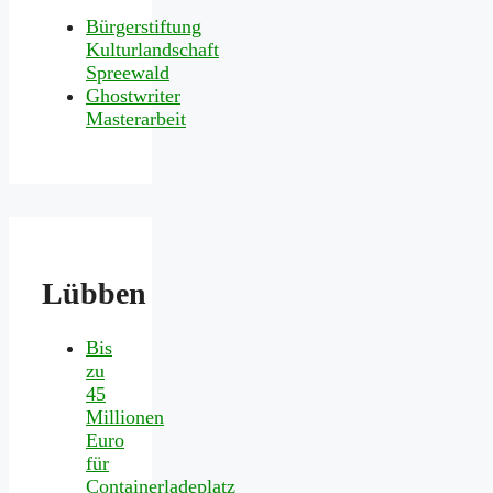
Bürgerstiftung
Kulturlandschaft
Spreewald
Ghostwriter
Masterarbeit
Lübben
Bis
zu
45
Millionen
Euro
für
Containerladeplatz