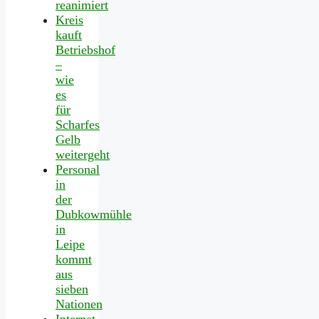
reanimiert
Kreis
kauft
Betriebshof
–
wie
es
für
Scharfes
Gelb
weitergeht
Personal
in
der
Dubkowmühle
in
Leipe
kommt
aus
sieben
Nationen