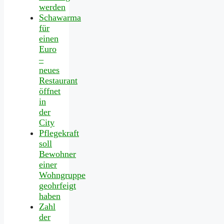
werden
Schawarma
für
einen
Euro
–
neues
Restaurant
öffnet
in
der
City
Pflegekraft
soll
Bewohner
einer
Wohngruppe
geohrfeigt
haben
Zahl
der