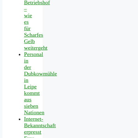
Betriebshof
–
wie
es
für
Scharfes
Gelb
weitergeht
Personal
in
der
Dubkowmühle
in
Leipe
kommt
aus
sieben
Nationen
Internet-
Bekanntschaft
erpresst