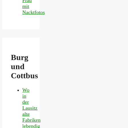
Frau
mit
Nacktfotos
Burg
und
Cottbus
Wo
in
der
Lausitz
alte
Fabriken
lebendig