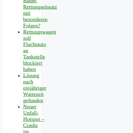
Baum,
Rettungseinsatz
mit
besonderen
Folgen?
Rettungswagen
soll
Fluchtauto
an
Tankstelle
blockiert
haben
Lösung
nach
einjähriger
Wartezeit
gefunden
Neuer
Unfall-
Hotspot –
Crashs
im