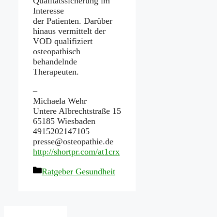
Qualitätssicherung im
Interesse
der Patienten. Darüber
hinaus vermittelt der
VOD qualifiziert
osteopathisch
behandelnde
Therapeuten.
–
Michaela Wehr
Untere Albrechtstraße 15
65185 Wiesbaden
4915202147105
presse@osteopathie.de
http://shortpr.com/at1crx
Kategorien
Ratgeber Gesundheit