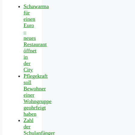
Schawarma
für
einen
Euro
–
neues
Restaurant
öffnet
in
der
City
Pflegekraft
soll
Bewohner
einer
Wohngruppe
geohrfeigt
haben
Zahl
der
Schulanfänger