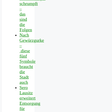
schrumpft
–
das
sind
die
Folgen
Nach
Gewürzgurke
–
diese
fünf
Symbole
braucht
die
Stadt
auch
Sero
Lausitz
erweitert
Entsorgung
für