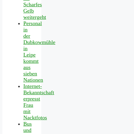
Scharfes
Gelb
weitergeht
Personal
in
der
Dubkowmühle
in
Leipe
kommt
aus
sieben
Nationen
Internet-
Bekanntschaft
erpresst
Frau
mit
Nacktfotos
Bus
und