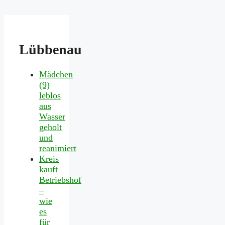
Lübbenau
Mädchen
(9)
leblos
aus
Wasser
geholt
und
reanimiert
Kreis
kauft
Betriebshof
–
wie
es
für