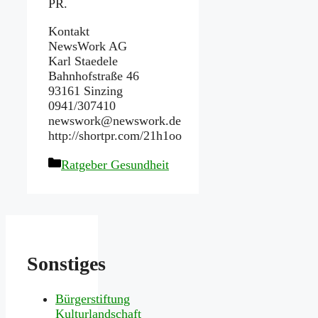
PR.
Kontakt
NewsWork AG
Karl Staedele
Bahnhofstraße 46
93161 Sinzing
0941/307410
newswork@newswork.de
http://shortpr.com/21h1oo
Kategorien
Ratgeber Gesundheit
Sonstiges
Bürgerstiftung
Kulturlandschaft