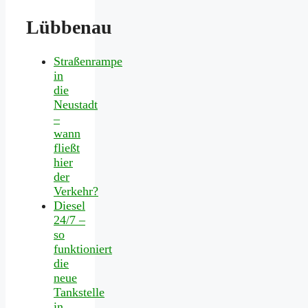
Lübbenau
Straßenrampe
in
die
Neustadt
–
wann
fließt
hier
der
Verkehr?
Diesel
24/7 –
so
funktioniert
die
neue
Tankstelle
in