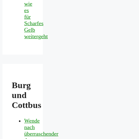
wie
es
für
Scharfes
Gelb
weitergeht
Burg
und
Cottbus
Wende
nach
überraschender