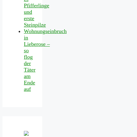
Pfifferlinge
und
erste
Steinpilze
Wohnungseinbruch
in
Lieberose –
so
flog
der
Täter
am
Ende
auf