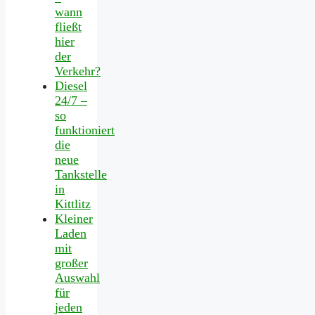
wann
fließt
hier
der
Verkehr?
Diesel
24/7 –
so
funktioniert
die
neue
Tankstelle
in
Kittlitz
Kleiner
Laden
mit
großer
Auswahl
für
jeden