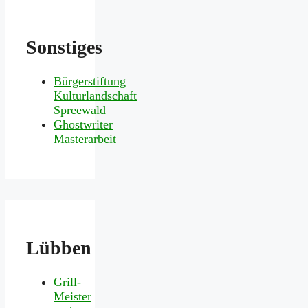
Sonstiges
Bürgerstiftung
Kulturlandschaft
Spreewald
Ghostwriter
Masterarbeit
Lübben
Grill-
Meister