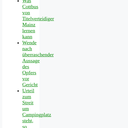
Was
Cottbus
von
Titelverteidiger
Mainz
lernen
kann
Wende
nach
überraschender
Aussage
des
Opfers
vor
Gericht
Urteil
zum
Streit
um
Campingplatz
steht,
so