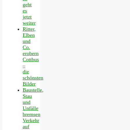
geht
es
jetzt
weiter
Ritter,
Elben
und
Co.
erobern
Cottbus
–
die
schönsten
Bilder
Baustelle,
Stau
und
Unfälle
bremsen
Verkehr
auf