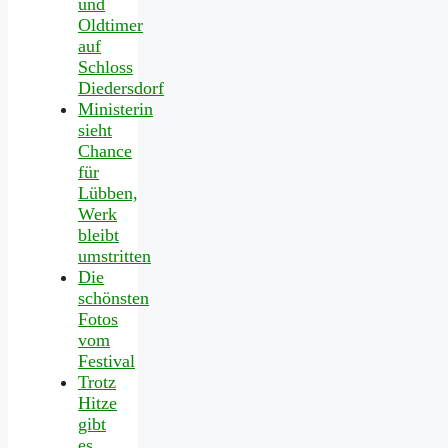
und
Oldtimer
auf
Schloss
Diedersdorf
Ministerin
sieht
Chance
für
Lübben,
Werk
bleibt
umstritten
Die
schönsten
Fotos
vom
Festival
Trotz
Hitze
gibt
es