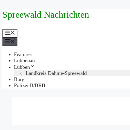
Zum
Spreewald Nachrichten
Inhalt
springen
Menü
Menü
Features
Lübbenau
Lübben
Landkreis Dahme-Spreewald
Burg
Polizei B/BRB