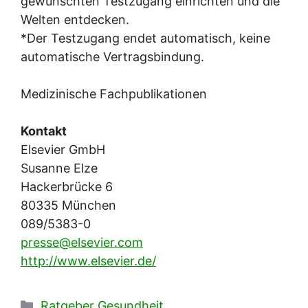
gewünschten Testzugang einrichten und die
Welten entdecken.
*Der Testzugang endet automatisch, keine
automatische Vertragsbindung.
Medizinische Fachpublikationen
Kontakt
Elsevier GmbH
Susanne Elze
Hackerbrücke 6
80335 München
089/5383-0
presse@elsevier.com
http://www.elsevier.de/
Kategorien
Ratgeber Gesundheit