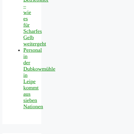
–
wie
es
für
Scharfes
Gelb
weitergeht
Personal
in
der
Dubkowmühle
in
Leipe
kommt
aus
sieben
Nationen