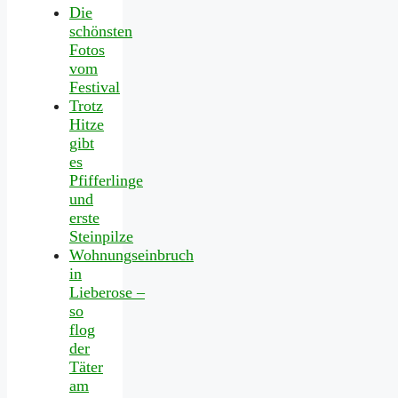
Die
schönsten
Fotos
vom
Festival
Trotz
Hitze
gibt
es
Pfifferlinge
und
erste
Steinpilze
Wohnungseinbruch
in
Lieberose –
so
flog
der
Täter
am