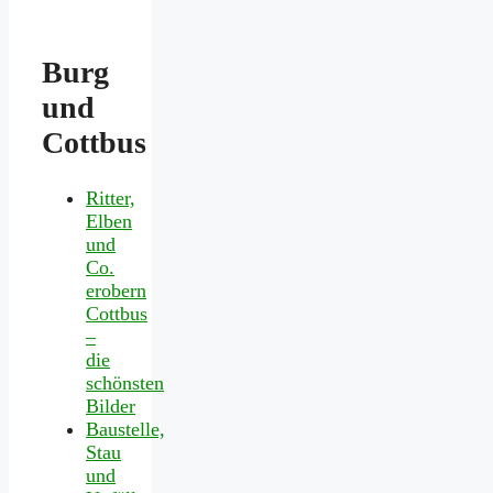
Burg
und
Cottbus
Ritter,
Elben
und
Co.
erobern
Cottbus
–
die
schönsten
Bilder
Baustelle,
Stau
und