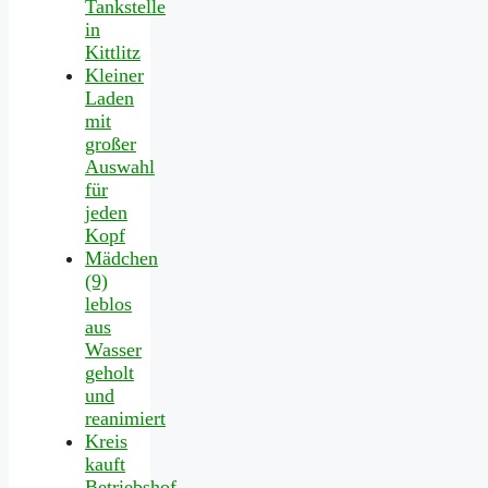
Tankstelle
in
Kittlitz
Kleiner
Laden
mit
großer
Auswahl
für
jeden
Kopf
Mädchen
(9)
leblos
aus
Wasser
geholt
und
reanimiert
Kreis
kauft
Betriebshof