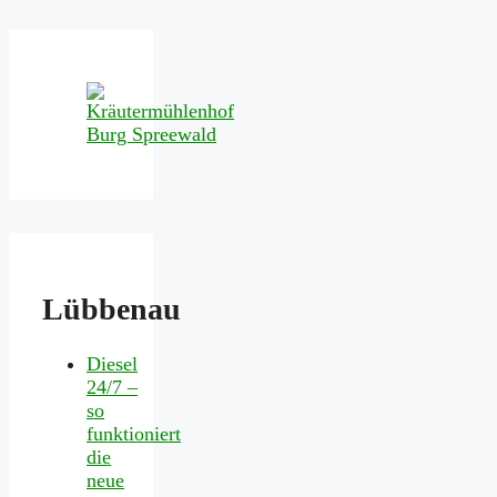
Lübbenau
Diesel
24/7 –
so
funktioniert
die
neue