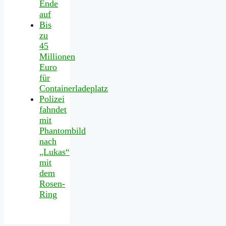
Ende
auf
Bis
zu
45
Millionen
Euro
für
Containerladeplatz
Polizei
fahndet
mit
Phantombild
nach
„Lukas“
mit
dem
Rosen-
Ring