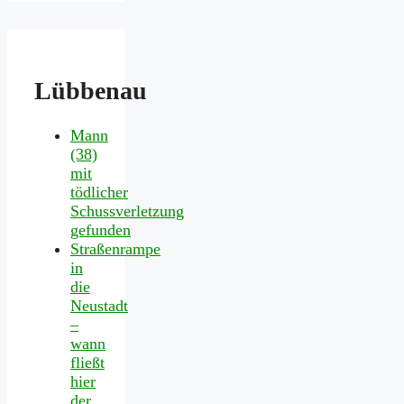
Lübbenau
Mann
(38)
mit
tödlicher
Schussverletzung
gefunden
Straßenrampe
in
die
Neustadt
–
wann
fließt
hier
der