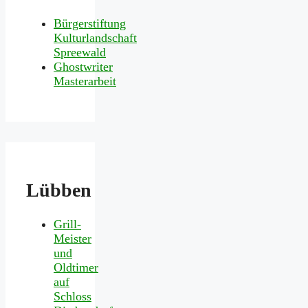
Bürgerstiftung
Kulturlandschaft
Spreewald
Ghostwriter
Masterarbeit
Lübben
Grill-
Meister
und
Oldtimer
auf
Schloss