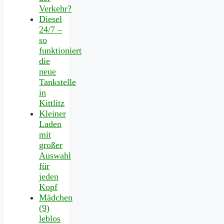
Verkehr?
Diesel
24/7 –
so
funktioniert
die
neue
Tankstelle
in
Kittlitz
Kleiner
Laden
mit
großer
Auswahl
für
jeden
Kopf
Mädchen
(9)
leblos