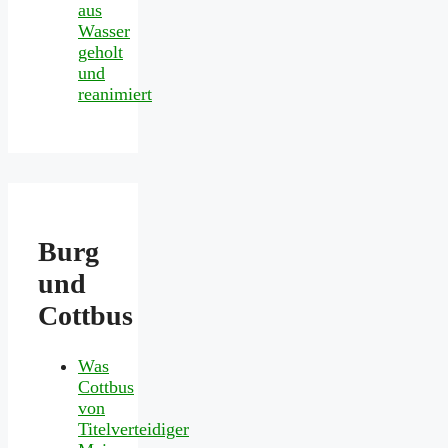
aus
Wasser
geholt
und
reanimiert
Burg
und
Cottbus
Was
Cottbus
von
Titelverteidiger