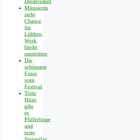
Diedersdorf
Ministerin
sieht
Chance
für
Lübben,
Werk
bleibt
umstritten
Die
schönsten
Fotos
vom
Festival
Trotz
Hitze
gibt
es
Pfifferlinge
und
erste
Steinpilze