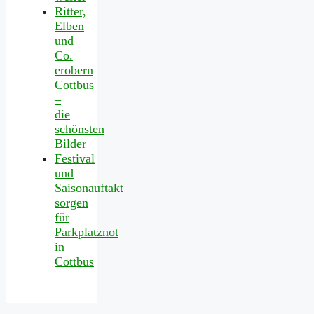
Ritter,
Elben
und
Co.
erobern
Cottbus
–
die
schönsten
Bilder
Festival
und
Saisonauftakt
sorgen
für
Parkplatznot
in
Cottbus