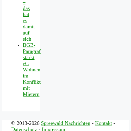
–
das
hat
es
damit
auf
sich
BGB-
Paragraf
stärkt
eG
Wohnen
im
Konflikt
mit
Mietern
© 2013-2026
Spreewald Nachrichten
-
Kontakt
-
Datenschutz
-
Impressum