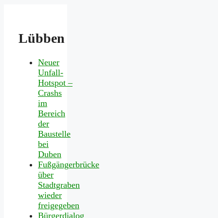
Lübben
Neuer
Unfall-
Hotspot –
Crashs
im
Bereich
der
Baustelle
bei
Duben
Fußgängerbrücke
über
Stadtgraben
wieder
freigegeben
Bürgerdialog