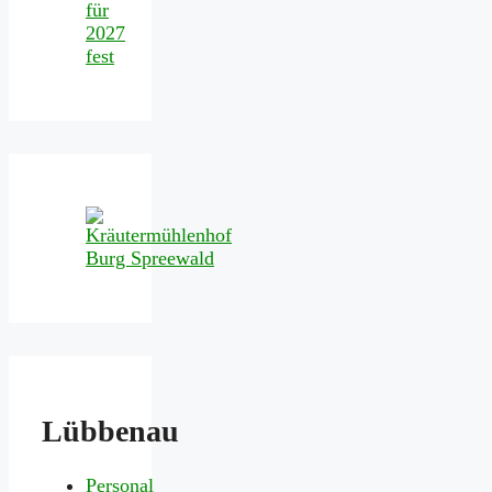
für
2027
fest
Lübbenau
Personal