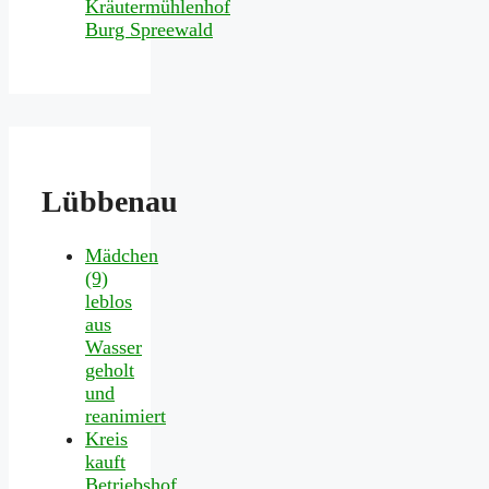
Lübbenau
Mädchen
(9)
leblos
aus
Wasser
geholt
und
reanimiert
Kreis
kauft
Betriebshof