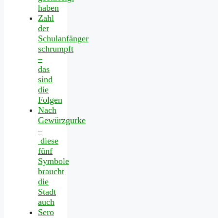
haben
Zahl
der
Schulanfänger
schrumpft
–
das
sind
die
Folgen
Nach
Gewürzgurke
–
diese
fünf
Symbole
braucht
die
Stadt
auch
Sero