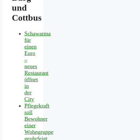
und
Cottbus
Schawarma
für
einen
Euro
–
neues
Restaurant
öffnet
in
der
City
Pflegekraft
soll
Bewohner
einer
Wohngruppe
geohrfeigt