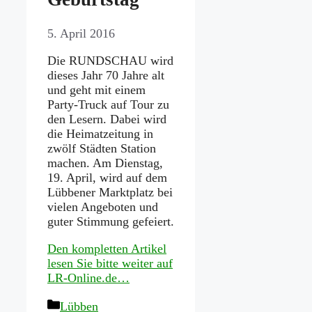
5. April 2016
Die RUNDSCHAU wird
dieses Jahr 70 Jahre alt
und geht mit einem
Party-Truck auf Tour zu
den Lesern. Dabei wird
die Heimatzeitung in
zwölf Städten Station
machen. Am Dienstag,
19. April, wird auf dem
Lübbener Marktplatz bei
vielen Angeboten und
guter Stimmung gefeiert.
Den kompletten Artikel
lesen Sie bitte weiter auf
LR-Online.de…
Kategorien
Lübben