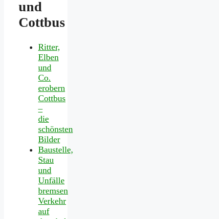
und
Cottbus
Ritter,
Elben
und
Co.
erobern
Cottbus
–
die
schönsten
Bilder
Baustelle,
Stau
und
Unfälle
bremsen
Verkehr
auf