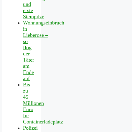
und
erste
Steinpilze
Wohnungseinbruch
in
Lieberose –
so
flog
der
Täter
am
Ende
auf
Bis
zu
45
Millionen
Euro
für
Containerladeplatz
Polizei