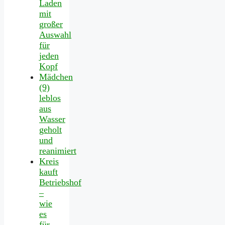
Laden
mit
großer
Auswahl
für
jeden
Kopf
Mädchen
(9)
leblos
aus
Wasser
geholt
und
reanimiert
Kreis
kauft
Betriebshof
–
wie
es
für