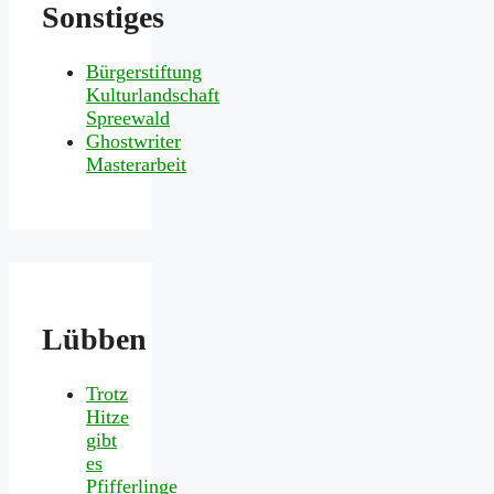
Sonstiges
Bürgerstiftung
Kulturlandschaft
Spreewald
Ghostwriter
Masterarbeit
Lübben
Trotz
Hitze
gibt
es
Pfifferlinge