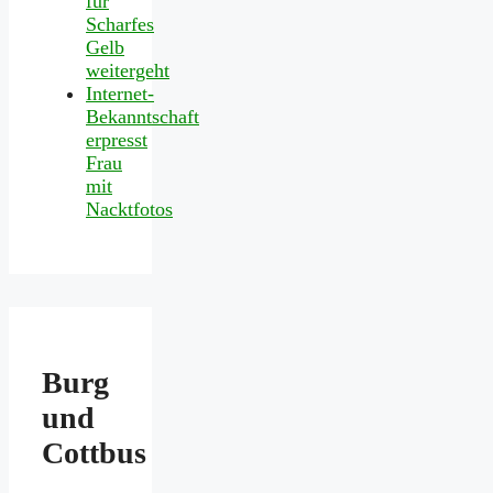
für
Scharfes
Gelb
weitergeht
Internet-
Bekanntschaft
erpresst
Frau
mit
Nacktfotos
Burg
und
Cottbus