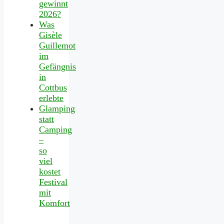
gewinnt
2026?
Was
Gisèle
Guillemot
im
Gefängnis
in
Cottbus
erlebte
Glamping
statt
Camping
–
so
viel
kostet
Festival
mit
Komfort