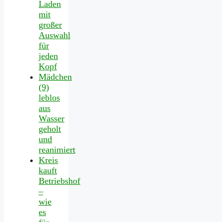
Laden
mit
großer
Auswahl
für
jeden
Kopf
Mädchen
(9)
leblos
aus
Wasser
geholt
und
reanimiert
Kreis
kauft
Betriebshof
–
wie
es