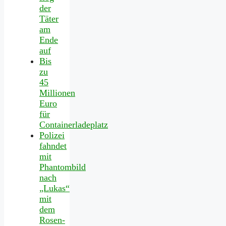
der
Täter
am
Ende
auf
Bis
zu
45
Millionen
Euro
für
Containerladeplatz
Polizei
fahndet
mit
Phantombild
nach
„Lukas“
mit
dem
Rosen-