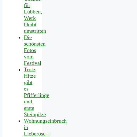
für
Lübben,
Werk
bleibt
umstritten
Die
schönsten
Fotos
vom
Festival
Trotz
Hitze
gibt
es
Pfifferlinge
und
erste
Steinpilze
Wohnungseinbruch
in
Lieberose –