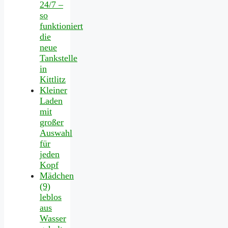
24/7 –
so
funktioniert
die
neue
Tankstelle
in
Kittlitz
Kleiner
Laden
mit
großer
Auswahl
für
jeden
Kopf
Mädchen
(9)
leblos
aus
Wasser