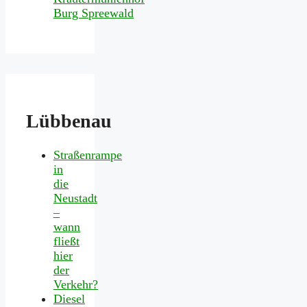
Lübbenau
Straßenrampe
in
die
Neustadt
–
wann
fließt
hier
der
Verkehr?
Diesel