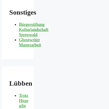
Sonstiges
Bürgerstiftung
Kulturlandschaft
Spreewald
Ghostwriter
Masterarbeit
Lübben
Trotz
Hitze
gibt