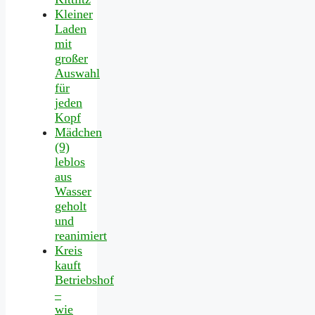
Kleiner
Laden
mit
großer
Auswahl
für
jeden
Kopf
Mädchen
(9)
leblos
aus
Wasser
geholt
und
reanimiert
Kreis
kauft
Betriebshof
–
wie