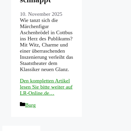
10. November 2025
Wie tanzt sich die
Märchenfigur
Aschenbrödel in Cottbus
ins Herz des Publikums?
Mit Witz, Charme und
einer überraschenden
Inszenierung verleiht das
Staatstheater dem
Klassiker neuen Glanz.
Den kompletten Artikel
lesen Sie bitte weiter auf
LR-Online.de…
Kategorien
Burg