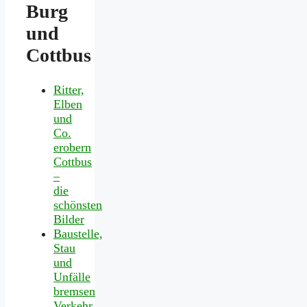
Burg
und
Cottbus
Ritter,
Elben
und
Co.
erobern
Cottbus
–
die
schönsten
Bilder
Baustelle,
Stau
und
Unfälle
bremsen
Verkehr