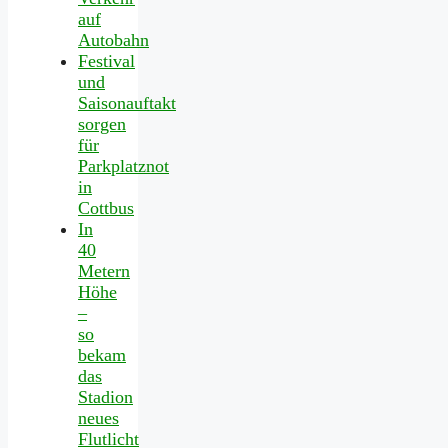
auf
Autobahn
Festival
und
Saisonauftakt
sorgen
für
Parkplatznot
in
Cottbus
In
40
Metern
Höhe
–
so
bekam
das
Stadion
neues
Flutlicht