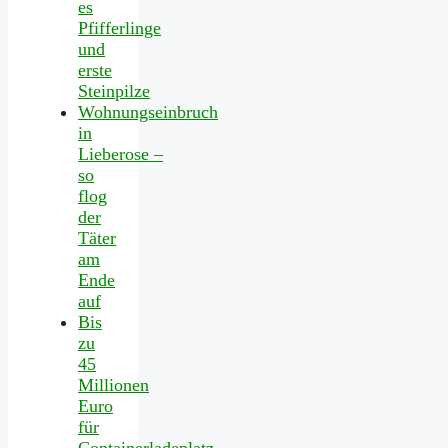
es
Pfifferlinge
und
erste
Steinpilze
Wohnungseinbruch
in
Lieberose –
so
flog
der
Täter
am
Ende
auf
Bis
zu
45
Millionen
Euro
für
Containerladeplatz