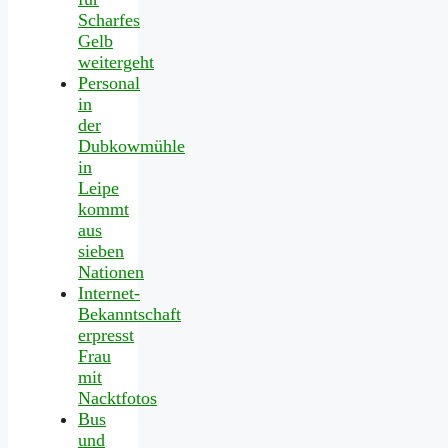
Scharfes
Gelb
weitergeht
Personal
in
der
Dubkowmühle
in
Leipe
kommt
aus
sieben
Nationen
Internet-
Bekanntschaft
erpresst
Frau
mit
Nacktfotos
Bus
und