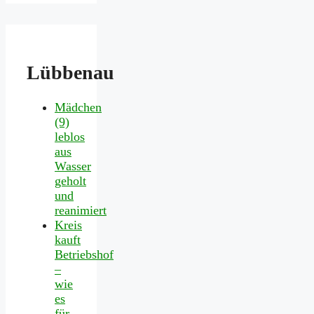
Lübbenau
Mädchen
(9)
leblos
aus
Wasser
geholt
und
reanimiert
Kreis
kauft
Betriebshof
–
wie
es
für