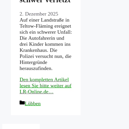
2. Dezember 2025
Auf einer Landstraße in
Teltow-Fläming ereignet
sich ein schwerer Unfall:
Die Autofahrerin und
drei Kinder kommen ins
Krankenhaus. Die
Polizei versucht nun, die
Hintergründe
herauszufinden.
Den kompletten Artikel
lesen Sie bitte weiter auf
LR-Online.de…
Kategorien
Lübben