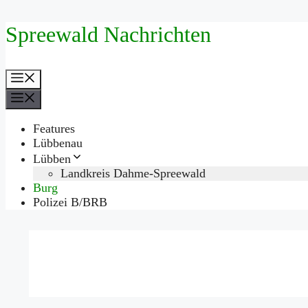
Zum
Spreewald Nachrichten
Inhalt
springen
Menü
Menü
Features
Lübbenau
Lübben
Landkreis Dahme-Spreewald
Burg
Polizei B/BRB