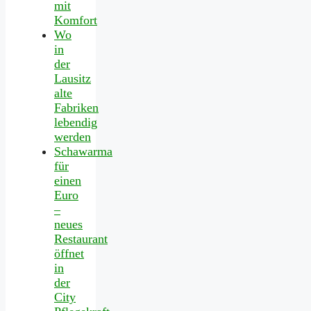
mit
Komfort
Wo
in
der
Lausitz
alte
Fabriken
lebendig
werden
Schawarma
für
einen
Euro
–
neues
Restaurant
öffnet
in
der
City