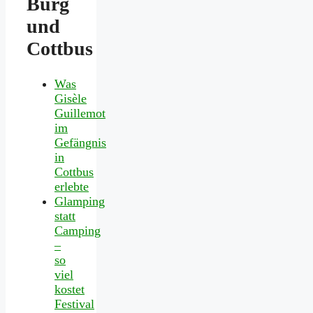
Burg
und
Cottbus
Was
Gisèle
Guillemot
im
Gefängnis
in
Cottbus
erlebte
Glamping
statt
Camping
–
so
viel
kostet
Festival