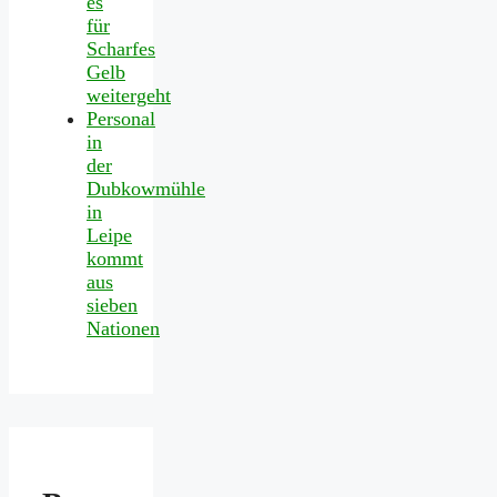
es
für
Scharfes
Gelb
weitergeht
Personal
in
der
Dubkowmühle
in
Leipe
kommt
aus
sieben
Nationen