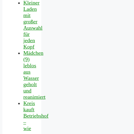
Kleiner
Laden
mit
großer
Auswahl
für
jeden
Kopf
Mädchen
(9)
leblos
aus
Wasser
geholt
und
reanimiert
Kreis
kauft
Betriebshof
–
wie