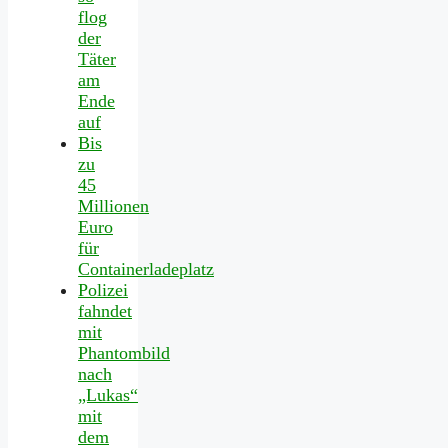
flog
der
Täter
am
Ende
auf
Bis
zu
45
Millionen
Euro
für
Containerladeplatz
Polizei
fahndet
mit
Phantombild
nach
„Lukas“
mit
dem