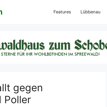
n
Features
Lübbenau
llt gegen
 Poller