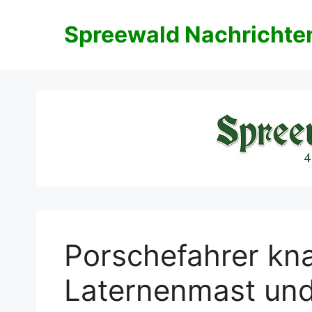
Zum
Inhalt
Spreewald Nachrichte
springen
Porschefahrer kna
Laternenmast und