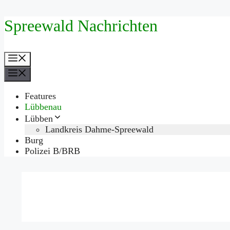
Zum
Spreewald Nachrichten
Inhalt
springen
Menü
Menü
Features
Lübbenau
Lübben
Landkreis Dahme-Spreewald
Burg
Polizei B/BRB