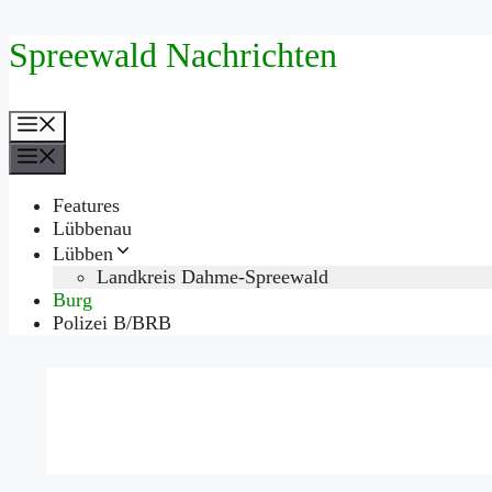
Zum
Spreewald Nachrichten
Inhalt
springen
Menü
Menü
Features
Lübbenau
Lübben
Landkreis Dahme-Spreewald
Burg
Polizei B/BRB